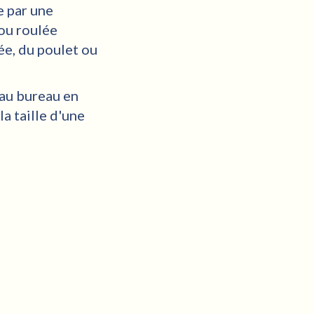
e par une
 ou roulée
ée, du poulet ou
 au bureau en
a taille d'une