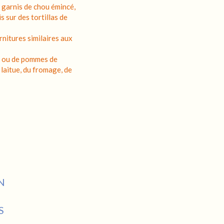
t garnis de chou émincé,
s sur des tortillas de
rnitures similaires aux
de ou de pommes de
a laitue, du fromage, de
N
S
L