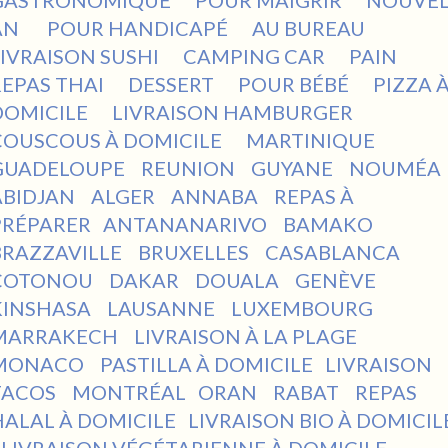
AN
POUR HANDICAPÉ
AU BUREAU
LIVRAISON SUSHI
CAMPING CAR
PAIN
REPAS THAI
DESSERT
POUR BÉBÉ
PIZZA 
DOMICILE
LIVRAISON HAMBURGER
COUSCOUS À DOMICILE
MARTINIQUE
GUADELOUPE
REUNION
GUYANE
NOUMÉA
ABIDJAN
ALGER
ANNABA
REPAS À
PRÉPARER
ANTANANARIVO
BAMAKO
BRAZZAVILLE
BRUXELLES
CASABLANCA
COTONOU
DAKAR
DOUALA
GENÈVE
KINSHASA
LAUSANNE
LUXEMBOURG
MARRAKECH
LIVRAISON À LA PLAGE
MONACO
PASTILLA À DOMICILE
LIVRAISON
TACOS
MONTRÉAL
ORAN
RABAT
REPAS
HALAL À DOMICILE
LIVRAISON BIO À DOMICIL
LIVRAISON VÉGÉTARIENNE À DOMICILE