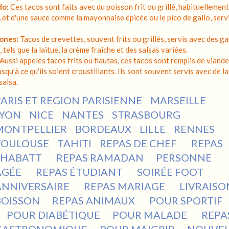
do:
Ces tacos sont faits avec du poisson frit ou grillé, habituellemen
 et d'une sauce comme la mayonnaise épicée ou le pico de gallo, servi
ones:
Tacos de crevettes, souvent frits ou grillés, servis avec des ga
 tels que la laitue, la crème fraîche et des salsas variées.
Aussi appelés tacos frits ou flautas, ces tacos sont remplis de vian
jusqu'à ce qu'ils soient croustillants. Ils sont souvent servis avec de l
salsa.
PARIS ET REGION PARISIENNE
MARSEILLE
LYON
NICE
NANTES
STRASBOURG
MONTPELLIER
BORDEAUX
LILLE
RENNES
TOULOUSE
TAHITI
REPAS DE CHEF
REPAS
SHABATT
REPAS RAMADAN
PERSONNE
ÂGÉE
REPAS ÉTUDIANT
SOIRÉE FOOT
ANNIVERSAIRE
REPAS MARIAGE
LIVRAISO
BOISSON
REPAS ANIMAUX
POUR SPORTIF
POUR DIABÉTIQUE
POUR MALADE
REPA
GASTRONOMIQUE
POUR MAIGRIR
NOUVE