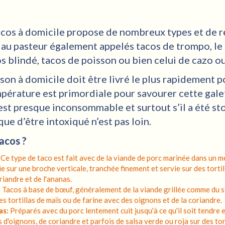
tacos à domicile propose de nombreux types et de r
s au pasteur également appelés tacos de trompo, le
s blindé, tacos de poisson ou bien celui de cazo o
ison à domicile doit être livré le plus rapidement p
pérature est primordiale pour savourer cette gale
l est presque inconsommable et surtout s’il a été st
que d’être intoxiqué n’est pas loin.
acos ?
Ce type de taco est fait avec de la viande de porc marinée dans un m
ie sur une broche verticale, tranchée finement et servie sur des torti
riandre et de l'ananas.
:
Tacos à base de bœuf, généralement de la viande grillée comme du st
des tortillas de maïs ou de farine avec des oignons et de la coriandre.
as:
Préparés avec du porc lentement cuit jusqu'à ce qu'il soit tendre e
 d'oignons, de coriandre et parfois de salsa verde ou roja sur des tor