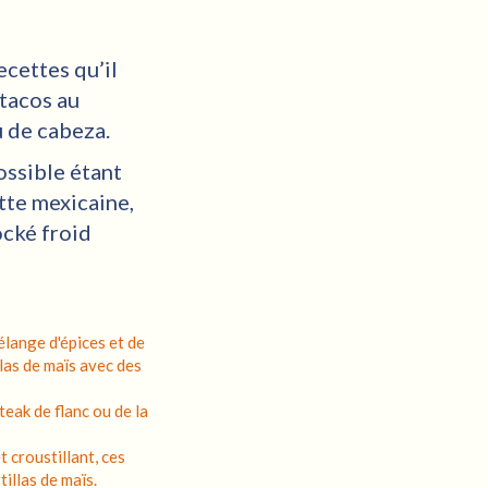
ecettes qu’il
 tacos au
u de cabeza.
ossible étant
tte mexicaine,
ocké froid
élange d'épices et de
llas de maïs avec des
eak de flanc ou de la
t croustillant, ces
tillas de maïs.