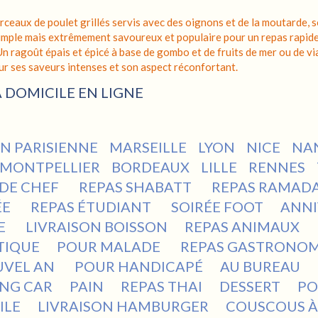
ceaux de poulet grillés servis avec des oignons et de la moutarde
 simple mais extrêmement savoureux et populaire pour un repas rapide
n ragoût épais et épicé à base de gombo et de fruits de mer ou de via
r ses saveurs intenses et son aspect réconfortant.
 DOMICILE EN LIGNE
ON PARISIENNE
MARSEILLE
LYON
NICE
NA
MONTPELLIER
BORDEAUX
LILLE
RENNES
 DE CHEF
REPAS SHABATT
REPAS RAMAD
ÉE
REPAS ÉTUDIANT
SOIRÉE FOOT
ANNI
E
LIVRAISON BOISSON
REPAS ANIMAUX
TIQUE
POUR MALADE
REPAS GASTRONO
VEL AN
POUR HANDICAPÉ
AU BUREAU
NG CAR
PAIN
REPAS THAI
DESSERT
PO
ILE
LIVRAISON HAMBURGER
COUSCOUS À