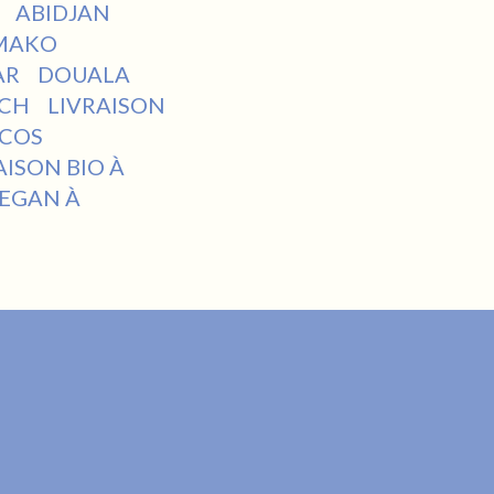
A
ABIDJAN
MAKO
AR
DOUALA
ECH
LIVRAISON
ACOS
AISON BIO À
VEGAN À