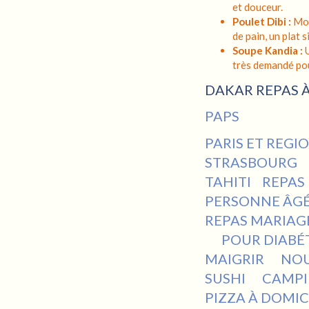
et douceur.
Poulet Dibi :
Mor
de pain, un plat
Soupe Kandia :
U
très demandé pou
DAKAR REPAS À
PAPS
PARIS ET REGI
STRASBOURG
TAHITI
REPAS
PERSONNE ÂG
REPAS MARIAG
POUR DIABÉ
MAIGRIR
NOU
SUSHI
CAMPI
PIZZA À DOMIC