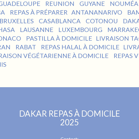
GUADELOUPE
REUNION
GUYANE
NOUMÉ
BA
REPAS À PRÉPARER
ANTANANARIVO
BA
BRUXELLES
CASABLANCA
COTONOU
DAK
HASA
LAUSANNE
LUXEMBOURG
MARRAK
ONACO
PASTILLA À DOMICILE
LIVRAISON T
RAN
RABAT
REPAS HALAL À DOMICILE
LIVR
RAISON VÉGÉTARIENNE À DOMICILE
REPAS 
IS
DAKAR REPAS À DOMICILE
2025