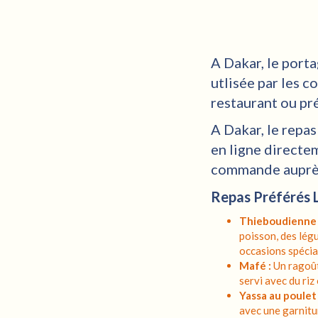
A Dakar, le porta
utlisée par les 
restaurant ou pr
A Dakar, le repas
en ligne directem
commande auprès
Repas Préférés L
Thieboudienne 
poisson, des légu
occasions spécia
Mafé :
Un ragoût
servi avec du riz
Yassa au poulet 
avec une garnitur